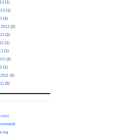
013
(1)
013
(1)
13
(3)
 2012
(2)
012
(2)
012
(1)
12
(1)
012
(2)
12
(1)
 2011
(2)
011
(5)
e voci
commenti
s.org