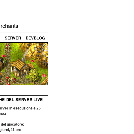
erchants
SERVER
DEVBLOG
CHE DEL SERVER LIVE
rver in esecuzione e
25
inea
 del giocatore:
giorni,
11
ore