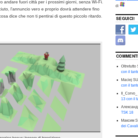
 andare fuori città per i prossimi giorni, senza Wi-Fi.
di
ciuto, l'annuncio vero e proprio dovrà attendere fino
cosa dice che non ti pentirai di questo piccolo ritardo.
SEGUICI!
COMMENTI
Oltretutto
con il tan
Maciej
S
con il tan
Il_Corvo_
13 con il 
Александ
TSK 18
Максим
S
dei Cavali
agine bonus: tessere di transizione