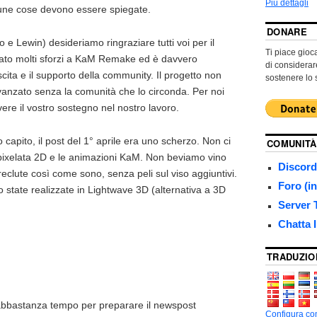
Più dettagli
lcune cose devono essere spiegate.
DONARE
o e Lewin) desideriamo ringraziare tutti voi per il
Ti piace gio
ato molti sforzi a KaM Remake ed è davvero
di considera
scita e il supporto della community. Il progetto non
sostenere lo 
vanzato senza la comunità che lo circonda. Per noi
ere il vostro sostegno nel nostro lavoro.
capito, il post del 1° aprile era uno scherzo. Non ci
COMUNITÀ
pixelata 2D e le animazioni KaM. Non beviamo vino
Discord
 reclute così come sono, senza peli sul viso aggiuntivi.
Foro (i
 state realizzate in Lightwave 3D (alternativa a 3D
Server
Chatta 
TRADUZIO
bbastanza tempo per preparare il newspost
Configura com