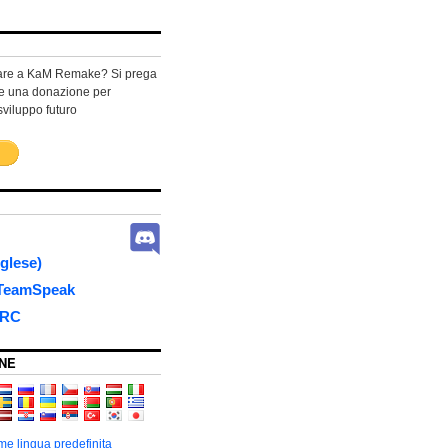
care a KaM Remake? Si prega
re una donazione per
sviluppo futuro
nglese)
 TeamSpeak
IRC
NE
e lingua predefinita