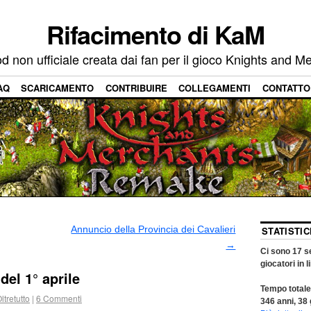
Rifacimento di KaM
 non ufficiale creata dai fan per il gioco Knights and M
AQ
SCARICAMENTO
CONTRIBUIRE
COLLEGAMENTI
CONTATTO
Annuncio della Provincia dei Cavalieri
STATISTI
→
Ci sono
17
se
giocatori in l
del 1° aprile
Tempo totale
ltretutto
|
6
Commenti
346
anni,
38