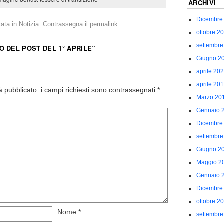
ARCHIVI
Dicembre
cata in
Notizia
. Contrassegna il
permalink
.
ottobre 2
settembre
O DEL POST DEL 1° APRILE
”
Giugno 2
aprile 20
aprile 20
à pubblicato.
i campi richiesti sono contrassegnati
*
Marzo 20
Gennaio 
Dicembre
settembre
Giugno 2
Maggio 2
Gennaio 
Dicembre
ottobre 2
Nome
*
settembre