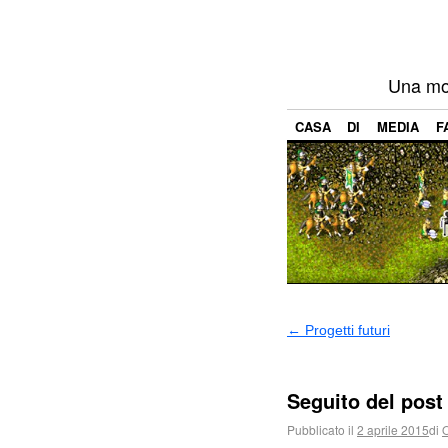
Una mod
CASA
DI
MEDIA
F
←
Progetti futuri
Seguito del post 
Pubblicato il
2 aprile 2015
di
O