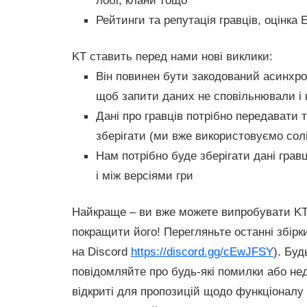
лобі, клани тощо
Рейтинги та репутація гравців, оцінка
KT ставить перед нами нові виклики:
Він повинен бути закодований асинхр
щоб запити даних не сповільнювали і 
Дані про гравців потрібно передавати 
зберігати (ми вже використовуємо солі
Нам потрібно буде зберігати дані гравц
і між версіями гри
Найкраще – ви вже можете випробувати KT
покращити його! Перегляньте останні збірк
на Discord
https://discord.gg/cEwJFSY
). Буд
повідомляйте про будь-які помилки або не
відкриті для пропозицій щодо функціоналу 