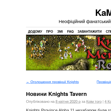
KaM
Неофіційний фанатський 
ДОДОМУ
ПРО
ЗМІ
FAQ
ЗАВАНТАЖИТИ
СП
←
Оголошення провінції Knights
Провінці
Новини Knights Tavern
Опубліковано на
8 квітня 2020 р
за
Крім того
|
4
Ко
Knights Province Alpha 11 незабаром буде го