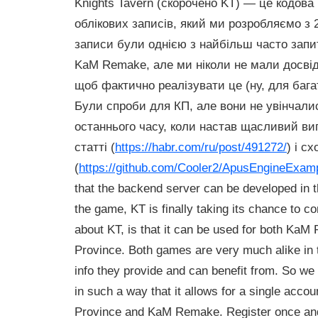
Knights Tavern (скорочено KT) — це кодова
облікових записів, який ми розробляємо з 2
записи були однією з найбільш часто запи
KaM Remake, але ми ніколи не мали досвід
щоб фактично реалізувати це (ну, для бага
Були спроби для КП, але вони не увінчали
останнього часу, коли настав щасливий вип
статті (
https://habr.com/ru/post/491272/
) і с
(
https://github.com/Cooler2/ApusEngineExam
that the backend server can be developed in
the game, KT is finally taking its chance to c
about KT, is that it can be used for both Ka
Province. Both games are very much alike in
info they provide and can benefit from. So we
in such a way that it allows for a single accou
Province and KaM Remake. Register once and