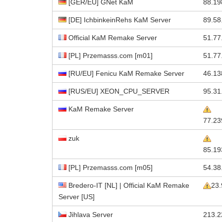
[GER/EU] GNet KaM
88.19
[DE] IchbinkeinRehs KaM Server
89.58
Official KaM Remake Server
51.77
[PL] Przemasss.com [m01]
51.77
[RU/EU] Fenicu KaM Remake Server
46.13
[RUS/EU] XEON_CPU_SERVER
95.31
KaM Remake Server
77.23
zuk
85.19
[PL] Przemasss.com [m05]
54.38
Bredero-IT [NL] | Official KaM Remake
23.
Server [US]
Jihlava Server
213.2