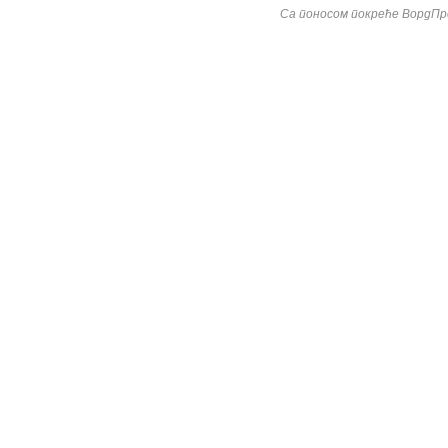
Са поносом покреће ВордПр