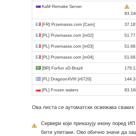
KaM Remake Server
83.24
[FR] Przemasss.com [Cam]
37.18
[PL] Przemasss.com [m02]
51.77
[PL] Przemasss.com [m03]
51.68
[PL] Przemasss.com [m04]
51.68
[BR] Forfun xD-Brazil
179.1
[PL] DragoonXVIII [r6720]
144.2
[PL] Frozen waters
83.16
Ова листа се аутоматски освежава сваких 
Сервери који приказују икону поред ИП
бити упитани. Ово обично значи да за