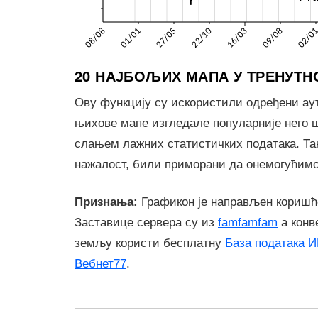
20 НАЈБОЉИХ МАПА У ТРЕНУТ
Ову функцију су искористили одређени ау
њихове мапе изгледале популарније него ш
слањем лажних статистичких података. Так
нажалост, били приморани да онемогућимо
Признања:
Графикон је направљен кори
Заставице сервера су из
famfamfam
а конв
земљу користи бесплатну
База података 
Вебнет77
.