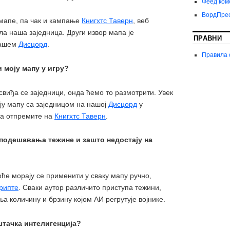
Феед ком
ВордПрес
мапе, па чак и кампање
Книгхтс Таверн
, веб
ила наша заједница. Други извор мапа је
ПРАВНИ
нашем
Дисцорд
.
Правила 
 моју мапу у игру?
 свиђа се заједници, онда ћемо то размотрити. Увек
ју мапу са заједницом на нашој
Дисцорд
у
га отпремите на
Книгхтс Таверн
.
подешавања тежине и зашто недостају на
е морају се применити у сваку мапу ручно,
рипте
. Сваки аутор различито приступа тежини,
 количину и брзину којом АИ регрутује војнике.
штачка интелигенција?