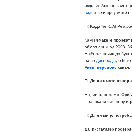
издања. Ако сте заинте
видео
, или преузмите на
П: Када ће КаМ Ремак
КаМ Ремаке је пројекат 
објављеним од 2008. Зб
Најбољи начин да будете
наше
Дисцорд
, где ћет
#нев_версионс
канал.
П: Да ли имате извор
Не, ми га немамо. Ориг
Преписали смо целу игр
П: Да ли ми је потреб
Да, инсталатер провера