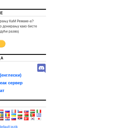
ТЕ
грању КаМ Ремаке-а?
о донирању како бисте
дући развој
ЦА
(енглески)
еак сервер
ат
efault jezik