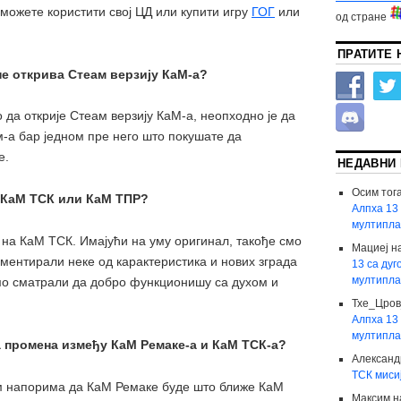
 можете користити свој ЦД или купити игру
ГОГ
или
од стране
ПРАТИТЕ 
не открива Стеам верзију КаМ-а?
 да открије Стеам верзију КаМ-а, неопходно је да
м-а бар једном пре него што покушате да
е.
НЕДАВНИ
Осим тог
к КаМ ТСК или КаМ ТПР?
Алпха 13 
мултипла
 на КаМ ТСК. Имајући на уму оригинал, такође смо
Мациеј
н
ентирали неке од карактеристика и нових зграда
13 са дуг
мултипла
смо сматрали да добро функционишу са духом и
Тхе_Цро
Алпха 13 
мултипла
а промена између КаМ Ремаке-а и КаМ ТСК-а?
Александ
ТСК миси
 напорима да КаМ Ремаке буде што ближе КаМ
Максим
н