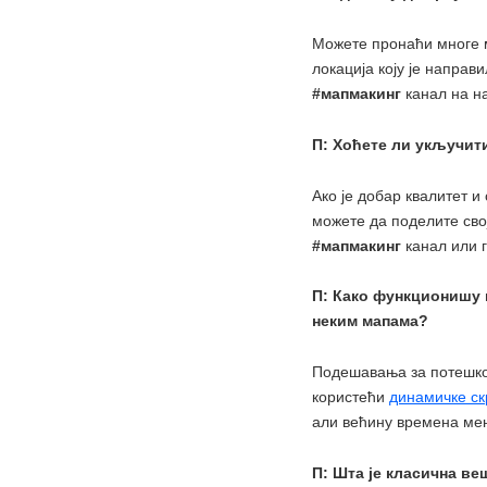
Можете пронаћи многе 
локација коју је направ
#мапмакинг
канал на 
П: Хоћете ли укључити
Ако је добар квалитет и
можете да поделите сво
#мапмакинг
канал или 
П: Како функционишу 
неким мапама?
Подешавања за потешкоћ
користећи
динамичке ск
али већину времена мења
П: Шта је класична ве