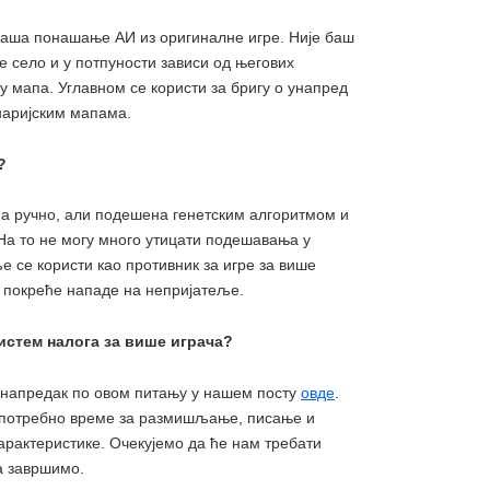
наша понашање АИ из оригиналне игре. Није баш
е село и у потпуности зависи од његових
 мапа. Углавном се користи за бригу о унапред
наријским мапама.
?
а ручно, али подешена генетским алгоритмом и
а то не могу много утицати подешавања у
е се користи као противник за игре за више
и покреће нападе на непријатеље.
истем налога за више играча?
 напредак по овом питању у нашем посту
овде
.
е потребно време за размишљање, писање и
арактеристике. Очекујемо да ће нам требати
а завршимо.