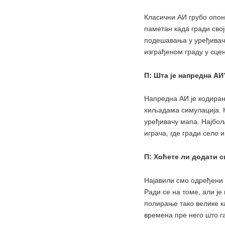
Класични АИ грубо опо
паметан када гради свој
подешавања у уређивачу
изграђеном граду у сце
П: Шта је напредна АИ
Напредна АИ је кодиран
хиљадама симулација. Н
уређивачу мапа. Најбољ
играча, где гради село 
П: Хоћете ли додати с
Најавили смо одређени
Ради се на томе, али ј
полирање тако велике к
времена пре него што г