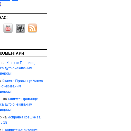
НАС!
 КОМЕНТАРИ
а
на
Книгхтс Провинце
са дуго очекиваним
иером!
а
Книгхтс Провинце Алпха
о очекиваним
иером!
в_
на
Книгхтс Провинце
са дуго очекиваним
иером!
р
на
Исправка грешке за
ју 18
а
Саопштење витешке