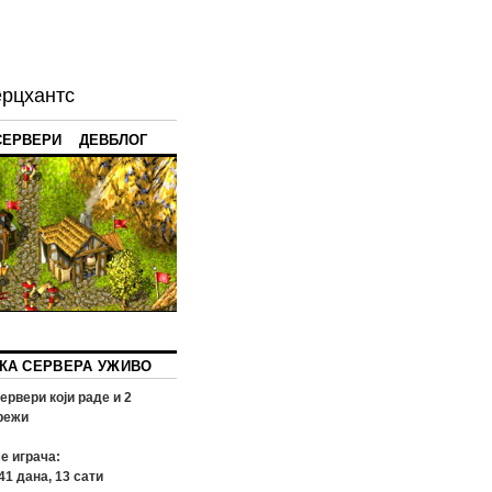
ерцхантс
СЕРВЕРИ
ДЕВБЛОГ
КА СЕРВЕРА УЖИВО
ервери који раде и
2
режи
е играча:
41
дана,
13
сати