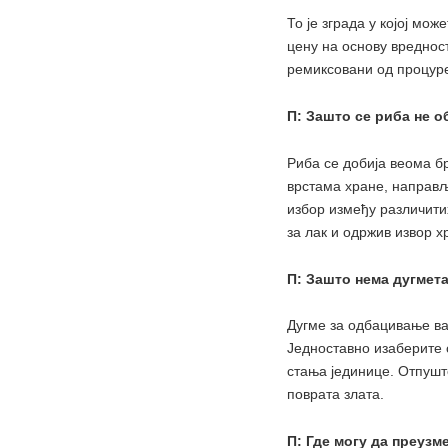
То је зграда у којој мо
цену на основу вреднос
ремиксовани од процур
П: Зашто се риба не 
Риба се добија веома бр
врстама хране, направље
избор између различити
за лак и одржив извор х
П: Зашто нема дугмет
Дугме за одбацивање ваш
Једноставно изаберите 
стања јединице. Отпуште
поврата злата.
П: Где могу да преузм