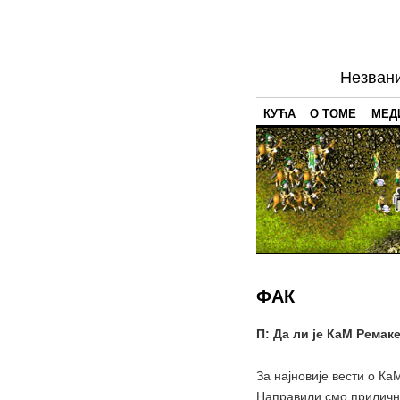
Незвани
КУЋА
О ТОМЕ
МЕД
ФАК
П: Да ли је КаМ Ремак
За најновије вести о К
Направили смо приличн