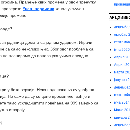
е огромна. Праћење свих промена у овом тренутку
провинци
е проверити
#нев_версионс
канал укључен
овије промене.
АРЦХИВЕ
децембар
псаде?
октобар 
септемба
нови јединица домета са једним ударцем. Играчи
ке са само неколико њих. Због овог проблема са
јуна 2020
о не планирамо да поново укључимо опсадно
Април 20
Април 20
марта 20
ница?
јануара 
децембар
игри у бета верзији. Нека подешавања су урађена
септемба
ја. Не само да су се цене промениле, већ је и
јуна 2014
жете тамо ускладиштити повећана на 999 заједно са
утно стварају.
Може 20
јануара 
е?
децембар