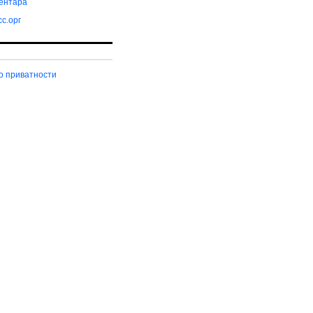
ентара
с.орг
о приватности