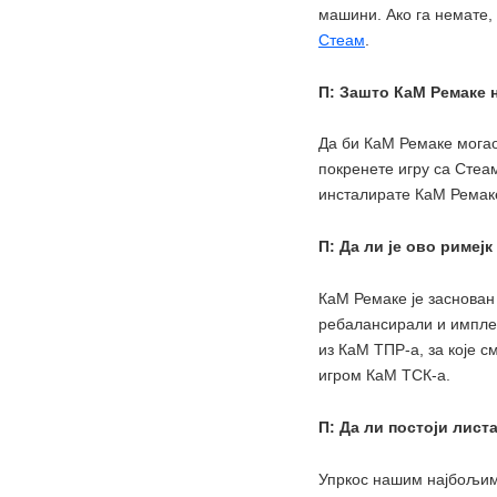
машини. Ако га немате,
Стеам
.
П: Зашто КаМ Ремаке 
Да би КаМ Ремаке могао
покренете игру са Стеа
инсталирате КаМ Ремак
П: Да ли је ово римеј
КаМ Ремаке је заснован
ребалансирали и имплем
из КаМ ТПР-а, за које 
игром КаМ ТСК-а.
П: Да ли постоји лист
Упркос нашим најбољим