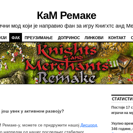
КаМ Ремаке
чни мод који је направио фан за игру Книгхтс анд М
ИЈИ
ФАК
ПРЕУЗИМАЊЕ
ДОПРИНОС
ЛИНКОВИ
КОНТАКТ
СТАТИСТИ
Постоје
17
с
е још увек у активном развоју?
играчи на м
Укупно врем
аМ Ремаке-у, можете се придружити нашој
Дисцорд
.
346
године,
о напредак од нашег последњег стабилног