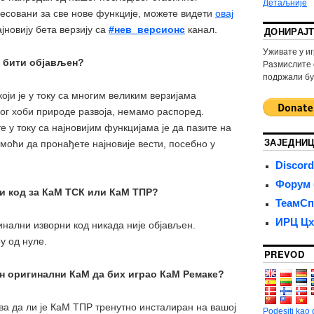
Детаљније
ресовани за све нове функције, можете видети
овај
јновију бета верзију са
#нев_версионс
канал.
ДОНИРАЈ
Уживате у и
е бити објављен?
Размислите 
подржали бу
који је у току са многим великим верзијама
ог хоби природе развоја, немамо распоред.
 у току са најновијим функцијама је да пазите на
ЗАЈЕДНИ
е моћи да пронађете најновије вести, посебно у
Discord
Форум 
ни код за КаМ ТСК или КаМ ТПР?
ТеамСп
ИРЦ Цх
инални изворни код никада није објављен.
у од нуле.
PREVOD
ан оригинални КаМ да бих играо КаМ Ремаке?
ва да ли је КаМ ТПР тренутно инсталиран на вашој
Podesiti kao d