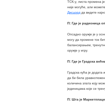
ТСК-у, листа промена ј
није могуће, али может
Дисцорд
да видите најн
П: Где је радионица о
Опсадно оружје је у ос
могу да промене ток бит
балансирањем, тренутн
оружје у игру.
П: Где је Градска већ
Градска кућа је додата 
да би била уравнотежени
количина злата коју мо
јединицама које се трен
П: Шта је Маркетплац