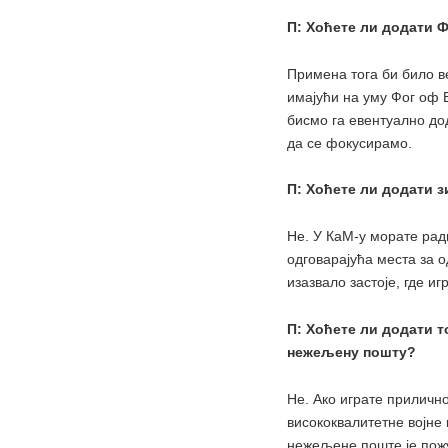
П: Хоћете ли додати 
Примена тога би било в
имајући на уму Фог оф В
бисмо га евентуално до
да се фокусирамо.
П: Хоћете ли додати з
Не. У КаМ-у морате ра
одговарајућа места за 
изазвало застоје, где иг
П: Хоћете ли додати т
нежељену пошту?
Не. Ако играте прилично
висококвалитетне војне 
нежељене поште је пожу