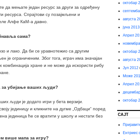
октобар 
жете да мењате један ресурс за други за одређену
септемба
ти ресурса. Спрајтови су позајмљени и
августа 2
еле Алфе КаМ-а давно.
јуна 2013
Април 20
обнавља сама?
новембра
зо и лако. Да би се уравнотежио са другим
октобар 
н је ограниченим. Због тога, играч има значајан
августа 2
х комбинација хране и не може да искористи рибу
Јул 2012
ране.
Може 20
Април 20
а за убијање ваших људи?
децембар
октобар 
их људи је додато игри у бета верзији.
своју јединицу и кликните на дугме „Одбаци“ поред
САЈТ
на јединица ће се вратити у школу и нестати без
Пријавит
Ентриес 
ем више мапа за игру?