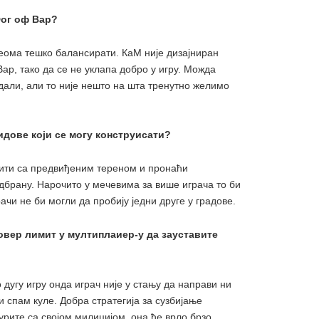
Фог оф Вар?
еома тешко балансирати. КаМ није дизајниран
ар, тако да се не уклапа добро у игру. Можда
дали, али то није нешто на шта тренутно желимо
идове који се могу конструисати?
дити са предвиђеним тереном и пронаћи
одбрану. Нарочито у мечевима за више играча то би
рачи не би могли да пробију једни друге у градове.
овер лимит у мултиплаиер-у да зауставите
 дугу игру онда играч није у стању да направи ни
и спам куле. Добра стратегија за сузбијање
рите са својом милицијом, она ће врло брзо