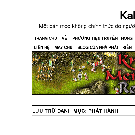
KaM
Một bản mod không chính thức do người 
TRANG CHỦ
VỀ
PHƯƠNG TIỆN TRUYỀN THÔNG
LIÊN HỆ
MAY CHỦ
BLOG CỦA NHÀ PHÁT TRIỂN
LƯU TRỮ DANH MỤC:
PHÁT HÀNH